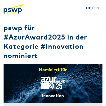
DE
EN
Direkt
pswp für
zum
#AzurAward2025 in der
Inhalt
Kategorie #Innovation
nominiert