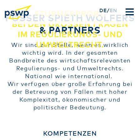
Direkt
DE
EN
STURMERPROBT.
POSSER SPIETH WOLFERS
zum
BEI DEN GROSSEN FRAGEN
Inhalt
& PARTNERS
IM REGULIERUNGS- UND
UMWELTRECHT.
Wir sind zur Stelle, wenn es wirklich
wichtig wird. In der gesamten
Bandbreite des wirtschaftsrelevanten
Regulierungs- und Umweltrechts.
National wie international.
Wir verfügen über große Erfahrung bei
der Betreuung von Fällen mit hoher
Komplexität, ökonomischer und
politischer Bedeutung.
KOMPETENZEN